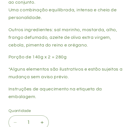
ao conjunto.
Uma combinação equilibrada, intensa e cheia de
personalidade.
Outros ingredientes: sal marinho, mostarda, alho,
frango defumado, azeite de oliva extra virgem,
cebola, pimenta do reino e orégano.
Porção de 140g x 2 = 280g
*Alguns elementos são ilustrativos e estão sujeitos a
mudança sem aviso prévio.
Instruções de aquecimento na etiqueta da
embalagem.
Quantidade
Diminuir
Aumentar