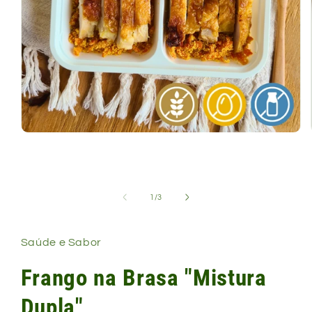
Abrir
mídia
1
na
janela
modal
de
1
/
3
Saúde e Sabor
Frango na Brasa "Mistura
Dupla"