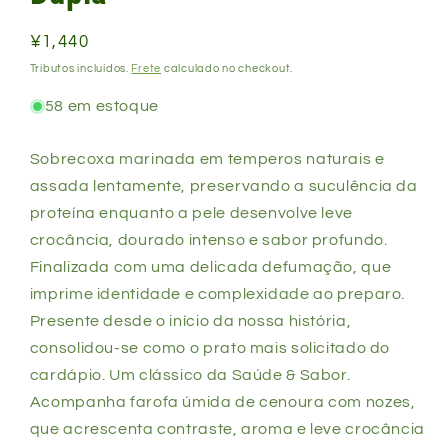
Preço
¥1,440
normal
Tributos incluídos.
Frete
calculado no checkout.
58 em estoque
Sobrecoxa marinada em temperos naturais e
assada lentamente, preservando a suculência da
proteína enquanto a pele desenvolve leve
crocância, dourado intenso e sabor profundo.
Finalizada com uma delicada defumação, que
imprime identidade e complexidade ao preparo.
Presente desde o início da nossa história,
consolidou-se como o prato mais solicitado do
cardápio. Um clássico da Saúde & Sabor.
Acompanha farofa úmida de cenoura com nozes,
que acrescenta contraste, aroma e leve crocância