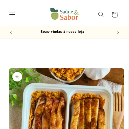
Pular
para o
conteúdo
Carrinho
Boas-vindas à nossa loja
Pular para
as
informações
do produto