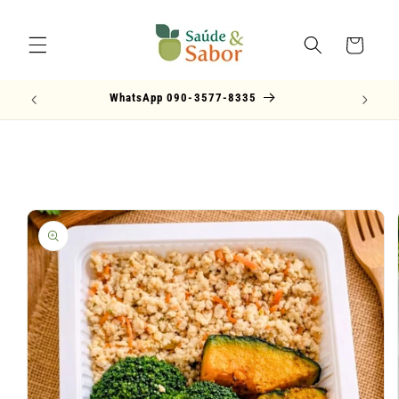
Pular
para o
conteúdo
Carrinho
WhatsApp 090-3577-8335
Pular para
as
informações
do produto