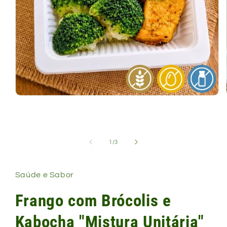
Abrir
mídia
1
na
janela
modal
de
1
/
3
Saúde e Sabor
Frango com Brócolis e
Kabocha "Mistura Unitária"