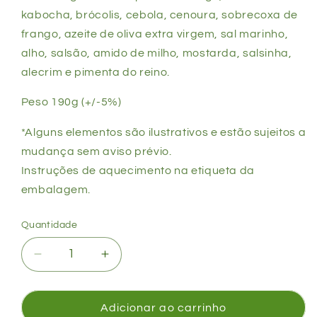
kabocha, brócolis, cebola, cenoura, sobrecoxa de
frango, azeite de oliva extra virgem, sal marinho,
alho, salsão, amido de milho, mostarda, salsinha,
alecrim e pimenta do reino.
Peso 19
0g
(+/-5%)
*Alguns elementos são ilustrativos e estão sujeitos a
mudança sem aviso prévio.
Instruções de aquecimento na etiqueta da
embalagem.
Quantidade
Diminuir
Aumentar
a
a
quantidade
quantidade
de
de
Adicionar ao carrinho