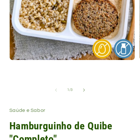
Abrir
mídia
1
na
janela
modal
de
1
/
3
Saúde e Sabor
Hamburguinho de Quibe
"Completo"