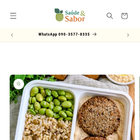
Pular
para o
conteúdo
Carrinho
WhatsApp 090-3577-8335
Pular para
as
informações
do produto